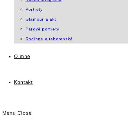
Portréty
Glamour a akt
Párové portréty
Rodinné a tehotenské
O mne
Kontakt
Menu
Close