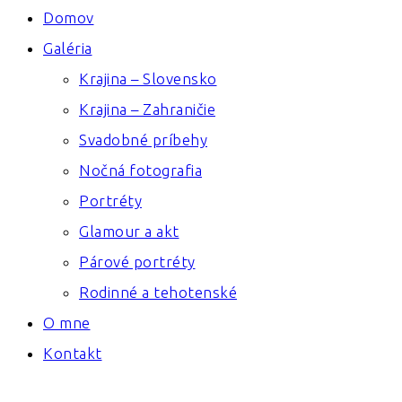
Domov
Galéria
Krajina – Slovensko
Krajina – Zahraničie
Svadobné príbehy
Nočná fotografia
Portréty
Glamour a akt
Párové portréty
Rodinné a tehotenské
O mne
Kontakt