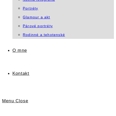
Portréty
Glamour a akt
Párové portréty
Rodinné a tehotenské
O mne
Kontakt
Menu
Close