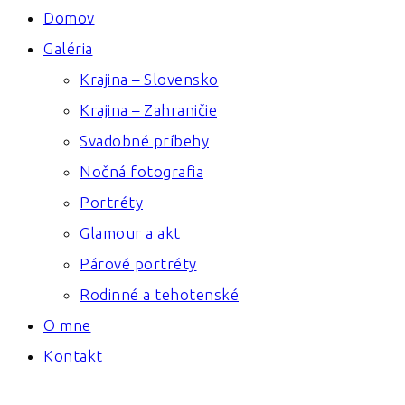
Domov
Galéria
Krajina – Slovensko
Krajina – Zahraničie
Svadobné príbehy
Nočná fotografia
Portréty
Glamour a akt
Párové portréty
Rodinné a tehotenské
O mne
Kontakt