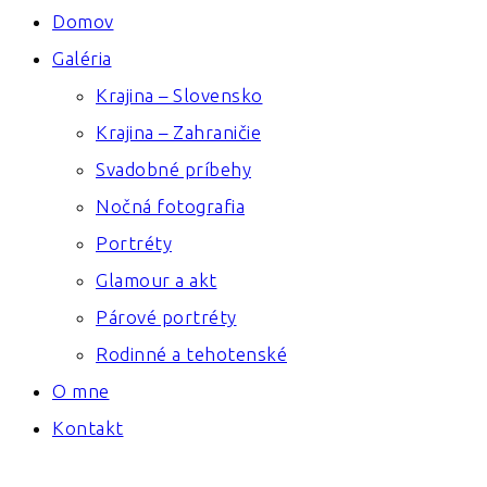
Domov
Galéria
Krajina – Slovensko
Krajina – Zahraničie
Svadobné príbehy
Nočná fotografia
Portréty
Glamour a akt
Párové portréty
Rodinné a tehotenské
O mne
Kontakt