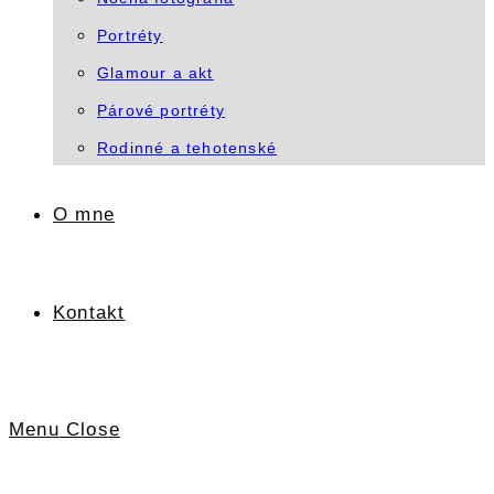
Portréty
Glamour a akt
Párové portréty
Rodinné a tehotenské
O mne
Kontakt
Menu
Close