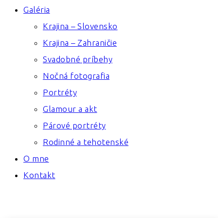
Galéria
Krajina – Slovensko
Krajina – Zahraničie
Svadobné príbehy
Nočná fotografia
Portréty
Glamour a akt
Párové portréty
Rodinné a tehotenské
O mne
Kontakt