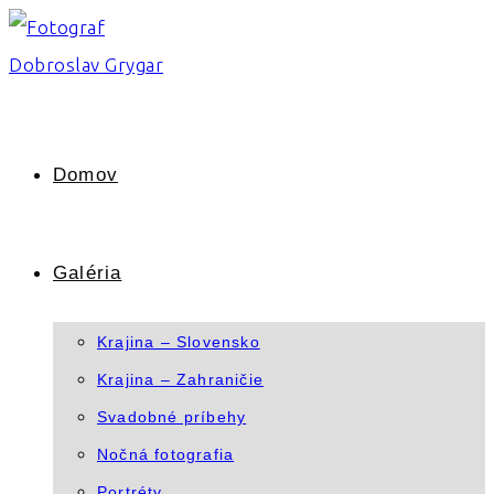
Skip
to
content
Domov
Galéria
Krajina – Slovensko
Krajina – Zahraničie
Svadobné príbehy
Nočná fotografia
Portréty