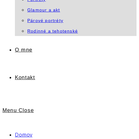
Glamour a akt
Párové portréty
Rodinné a tehotenské
O mne
Kontakt
Menu
Close
Domov