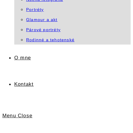
Portréty
Glamour a akt
Párové portréty
Rodinné a tehotenské
O mne
Kontakt
Menu
Close