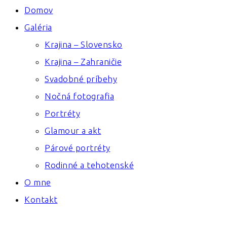
Domov
Galéria
Krajina – Slovensko
Krajina – Zahraničie
Svadobné príbehy
Nočná fotografia
Portréty
Glamour a akt
Párové portréty
Rodinné a tehotenské
O mne
Kontakt