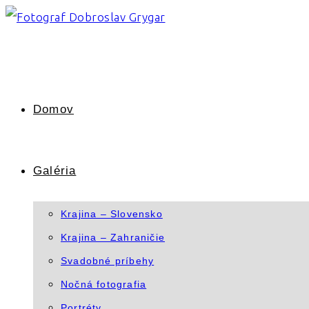
Skip
to
content
Domov
Galéria
Krajina – Slovensko
Krajina – Zahraničie
Svadobné príbehy
Nočná fotografia
Portréty