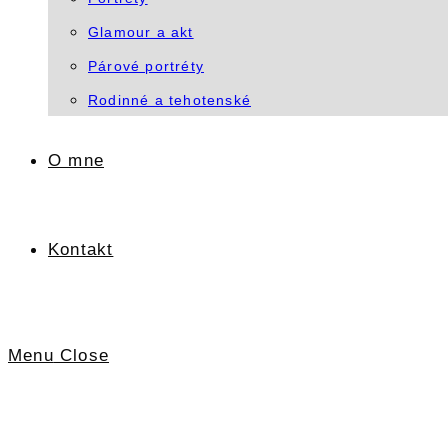
Glamour a akt
Párové portréty
Rodinné a tehotenské
O mne
Kontakt
Menu
Close