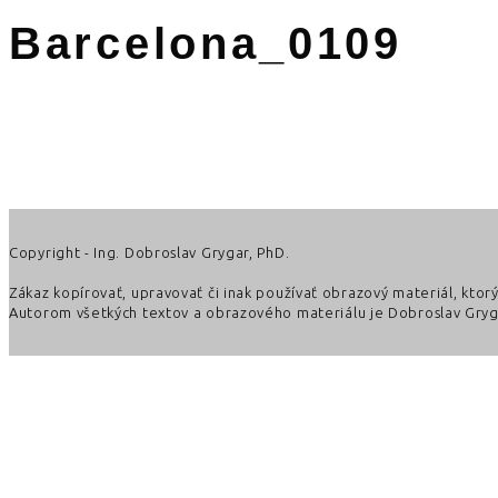
Barcelona_0109
Copyright - Ing. Dobroslav Grygar, PhD.
Zákaz kopírovať, upravovať či inak používať obrazový materiál, kto
Autorom všetkých textov a obrazového materiálu je Dobroslav Gryga