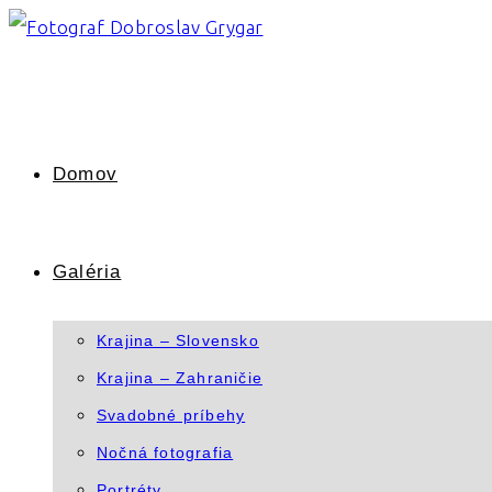
Skip
to
content
Domov
Galéria
Krajina – Slovensko
Krajina – Zahraničie
Svadobné príbehy
Nočná fotografia
Portréty