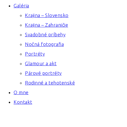
Galéria
Krajina – Slovensko
Krajina – Zahraničie
Svadobné príbehy
Nočná fotografia
Portréty
Glamour a akt
Párové portréty
Rodinné a tehotenské
O mne
Kontakt