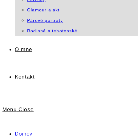
Glamour a akt
Párové portréty
Rodinné a tehotenské
O mne
Kontakt
Menu
Close
Domov