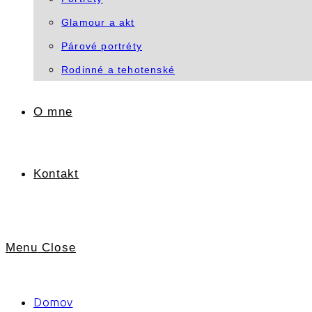
Glamour a akt
Párové portréty
Rodinné a tehotenské
O mne
Kontakt
Menu
Close
Domov