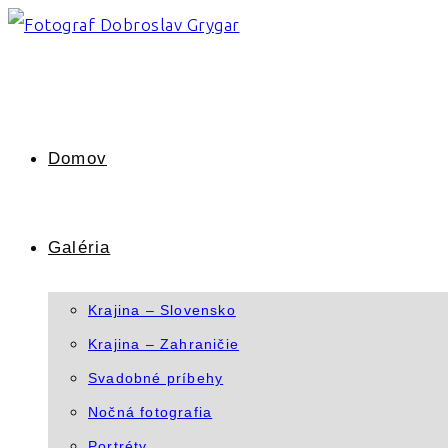
Skip
to
content
Domov
Galéria
Krajina – Slovensko
Krajina – Zahraničie
Svadobné príbehy
Nočná fotografia
Portréty