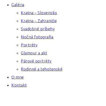
Galéria
Krajina – Slovensko
Krajina – Zahraničie
Svadobné príbehy
Nočná fotografia
Portréty
Glamour a akt
Párové portréty
Rodinné a tehotenské
O mne
Kontakt