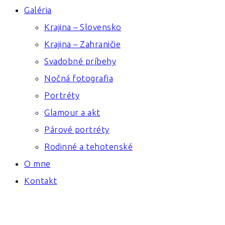
Galéria
Krajina – Slovensko
Krajina – Zahraničie
Svadobné príbehy
Nočná fotografia
Portréty
Glamour a akt
Párové portréty
Rodinné a tehotenské
O mne
Kontakt