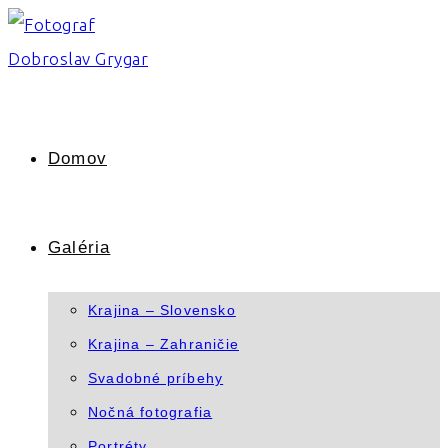
Skip
to
content
Domov
Galéria
Krajina – Slovensko
Krajina – Zahraničie
Svadobné príbehy
Nočná fotografia
Portréty