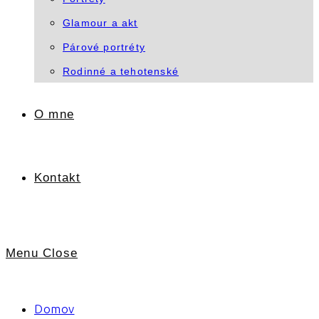
Glamour a akt
Párové portréty
Rodinné a tehotenské
O mne
Kontakt
Menu
Close
Domov