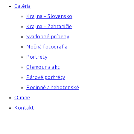
Galéria
Krajina – Slovensko
Krajina – Zahraničie
Svadobné príbehy
Nočná fotografia
Portréty
Glamour a akt
Párové portréty
Rodinné a tehotenské
O mne
Kontakt