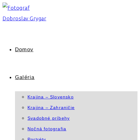
Skip
to
content
Domov
Galéria
Krajina – Slovensko
Krajina – Zahraničie
Svadobné príbehy
Nočná fotografia
Portréty