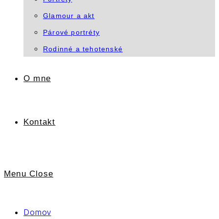
Glamour a akt
Párové portréty
Rodinné a tehotenské
O mne
Kontakt
Menu
Close
Domov