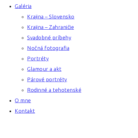
Galéria
Krajina – Slovensko
Krajina – Zahraničie
Svadobné príbehy
Nočná fotografia
Portréty
Glamour a akt
Párové portréty
Rodinné a tehotenské
O mne
Kontakt