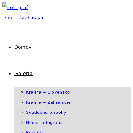
Skip
to
content
Domov
Galéria
Krajina – Slovensko
Krajina – Zahraničie
Svadobné príbehy
Nočná fotografia
Portréty