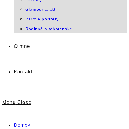
Glamour a akt
Párové portréty
Rodinné a tehotenské
O mne
Kontakt
Menu
Close
Domov