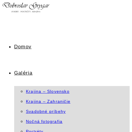
Skip
to
content
Domov
Galéria
Krajina – Slovensko
Krajina – Zahraničie
Svadobné príbehy
Nočná fotografia
Portréty