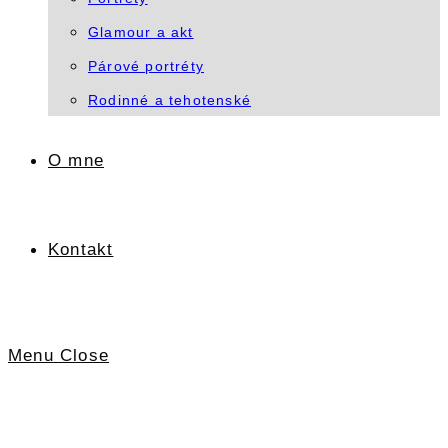
Glamour a akt
Párové portréty
Rodinné a tehotenské
O mne
Kontakt
Menu
Close