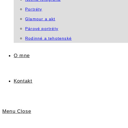
Portréty
Glamour a akt
Párové portréty
Rodinné a tehotenské
O mne
Kontakt
Menu
Close