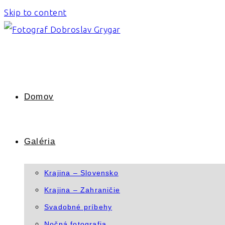
Skip to content
Domov
Galéria
Krajina – Slovensko
Krajina – Zahraničie
Svadobné príbehy
Nočná fotografia