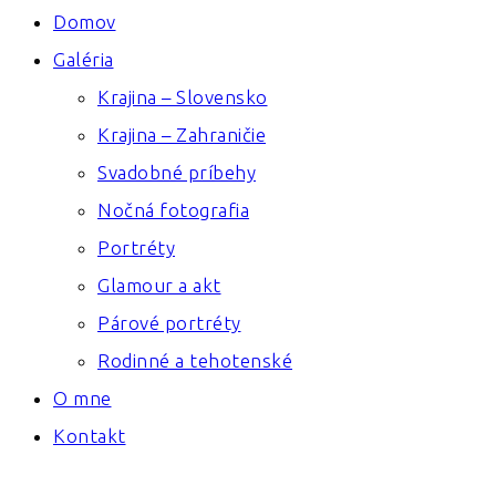
Domov
Galéria
Krajina – Slovensko
Krajina – Zahraničie
Svadobné príbehy
Nočná fotografia
Portréty
Glamour a akt
Párové portréty
Rodinné a tehotenské
O mne
Kontakt