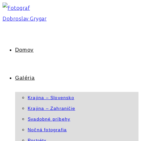
Skip
to
content
Domov
Galéria
Krajina – Slovensko
Krajina – Zahraničie
Svadobné príbehy
Nočná fotografia
Portréty