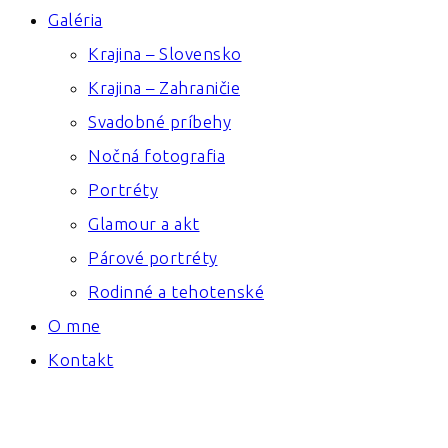
Galéria
Krajina – Slovensko
Krajina – Zahraničie
Svadobné príbehy
Nočná fotografia
Portréty
Glamour a akt
Párové portréty
Rodinné a tehotenské
O mne
Kontakt