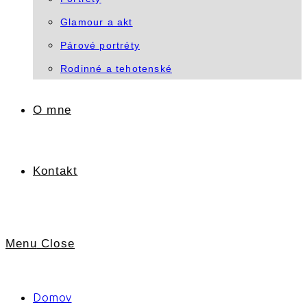
Glamour a akt
Párové portréty
Rodinné a tehotenské
O mne
Kontakt
Menu
Close
Domov