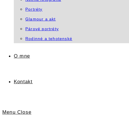
Portréty
Glamour a akt
Párové portréty
Rodinné a tehotenské
O mne
Kontakt
Menu
Close