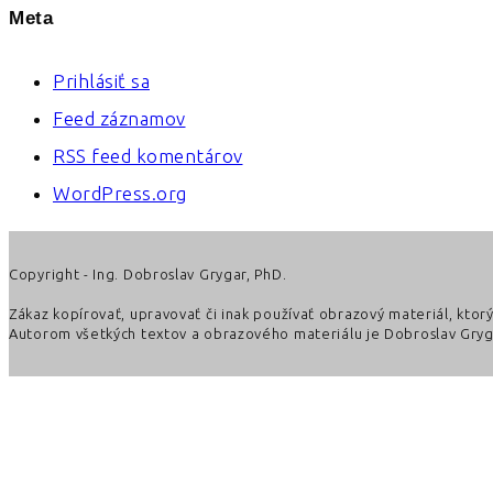
Meta
Prihlásiť sa
Feed záznamov
RSS feed komentárov
WordPress.org
Copyright - Ing. Dobroslav Grygar, PhD.
Zákaz kopírovať, upravovať či inak používať obrazový materiál, kto
Autorom všetkých textov a obrazového materiálu je Dobroslav Gryga