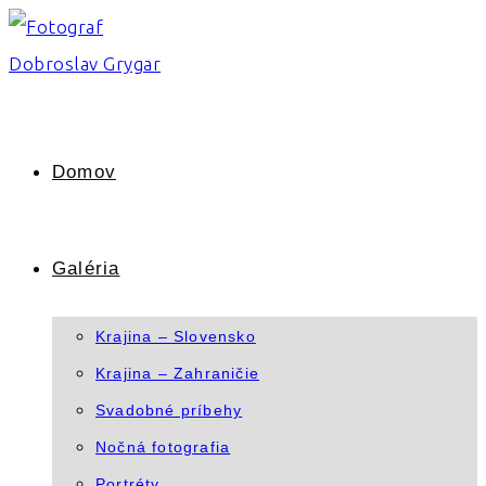
Skip
to
content
Domov
Galéria
Krajina – Slovensko
Krajina – Zahraničie
Svadobné príbehy
Nočná fotografia
Portréty