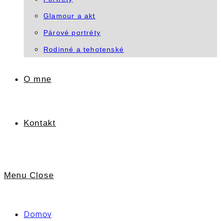
Glamour a akt
Párové portréty
Rodinné a tehotenské
O mne
Kontakt
Menu
Close
Domov