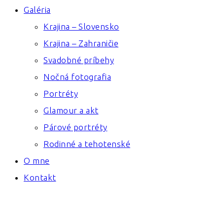
Galéria
Krajina – Slovensko
Krajina – Zahraničie
Svadobné príbehy
Nočná fotografia
Portréty
Glamour a akt
Párové portréty
Rodinné a tehotenské
O mne
Kontakt