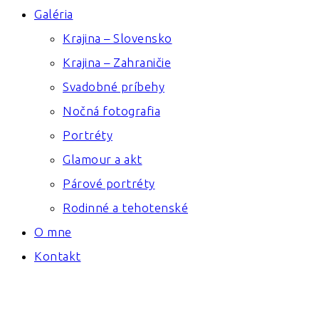
Galéria
Krajina – Slovensko
Krajina – Zahraničie
Svadobné príbehy
Nočná fotografia
Portréty
Glamour a akt
Párové portréty
Rodinné a tehotenské
O mne
Kontakt