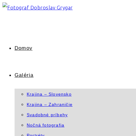
Skip
to
content
Domov
Galéria
Krajina – Slovensko
Krajina – Zahraničie
Svadobné príbehy
Nočná fotografia
Portréty