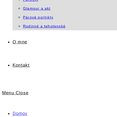
Glamour a akt
Párové portréty
Rodinné a tehotenské
O mne
Kontakt
Menu
Close
Domov