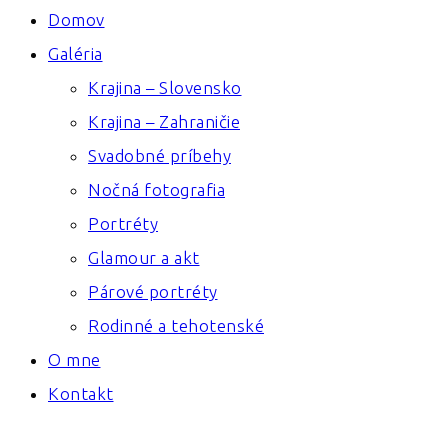
Domov
Galéria
Krajina – Slovensko
Krajina – Zahraničie
Svadobné príbehy
Nočná fotografia
Portréty
Glamour a akt
Párové portréty
Rodinné a tehotenské
O mne
Kontakt