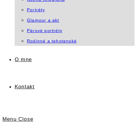
Portréty
Glamour a akt
Párové portréty
Rodinné a tehotenské
O mne
Kontakt
Menu
Close