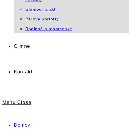
Glamour a akt
Párové portréty
Rodinné a tehotenské
O mne
Kontakt
Menu
Close
Domov