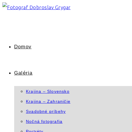
Skip
to
content
Domov
Galéria
Krajina – Slovensko
Krajina – Zahraničie
Svadobné príbehy
Nočná fotografia
Portréty