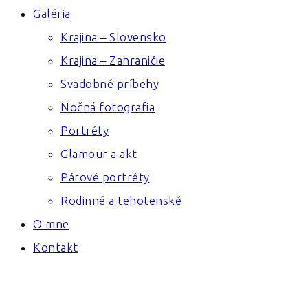
Galéria
Krajina – Slovensko
Krajina – Zahraničie
Svadobné príbehy
Nočná fotografia
Portréty
Glamour a akt
Párové portréty
Rodinné a tehotenské
O mne
Kontakt