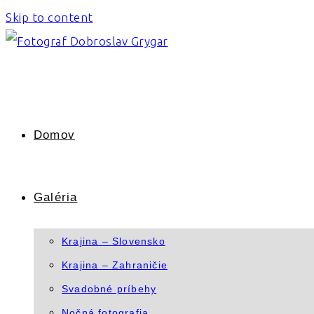
Skip to content
Domov
Galéria
Krajina – Slovensko
Krajina – Zahraničie
Svadobné príbehy
Nočná fotografia