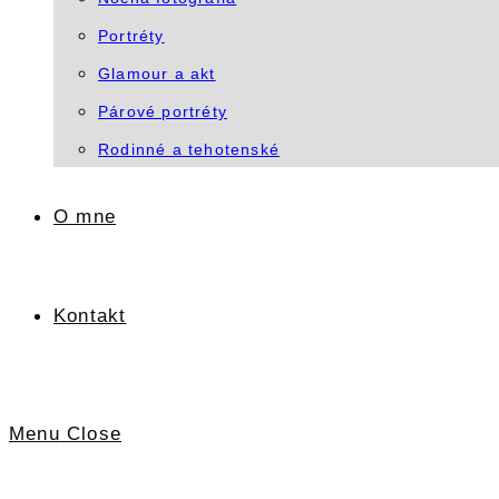
Portréty
Glamour a akt
Párové portréty
Rodinné a tehotenské
O mne
Kontakt
Menu
Close