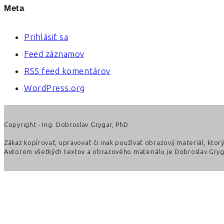
Meta
Prihlásiť sa
Feed záznamov
RSS feed komentárov
WordPress.org
Copyright - Ing. Dobroslav Grygar, PhD.
Zákaz kopírovať, upravovať či inak používať obrazový materiál, kto
Autorom všetkých textov a obrazového materiálu je Dobroslav Gryga