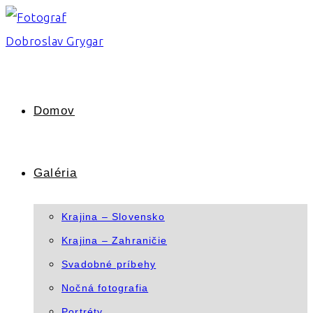
Skip
to
content
Domov
Galéria
Krajina – Slovensko
Krajina – Zahraničie
Svadobné príbehy
Nočná fotografia
Portréty