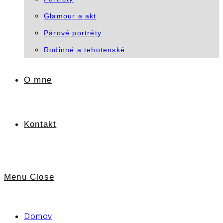
Glamour a akt
Párové portréty
Rodinné a tehotenské
O mne
Kontakt
Menu
Close
Domov