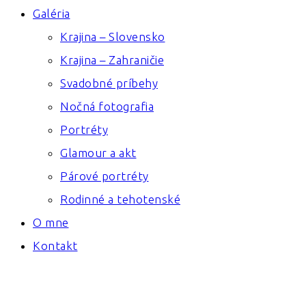
Galéria
Krajina – Slovensko
Krajina – Zahraničie
Svadobné príbehy
Nočná fotografia
Portréty
Glamour a akt
Párové portréty
Rodinné a tehotenské
O mne
Kontakt