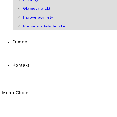
Glamour a akt
Párové portréty
Rodinné a tehotenské
O mne
Kontakt
Menu
Close