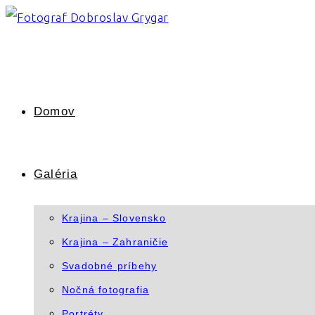
Skip
to
content
Domov
Galéria
Krajina – Slovensko
Krajina – Zahraničie
Svadobné príbehy
Nočná fotografia
Portréty