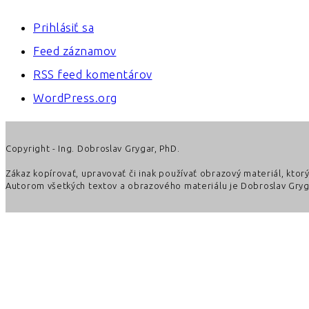
Prihlásiť sa
Feed záznamov
RSS feed komentárov
WordPress.org
Copyright - Ing. Dobroslav Grygar, PhD.
Zákaz kopírovať, upravovať či inak používať obrazový materiál, kto
Autorom všetkých textov a obrazového materiálu je Dobroslav Gryga