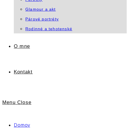
Glamour a akt
Párové portréty
Rodinné a tehotenské
O mne
Kontakt
Menu
Close
Domov