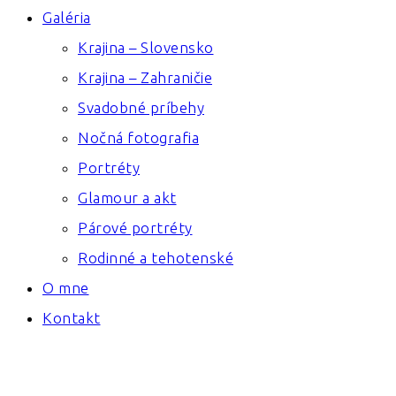
Galéria
Krajina – Slovensko
Krajina – Zahraničie
Svadobné príbehy
Nočná fotografia
Portréty
Glamour a akt
Párové portréty
Rodinné a tehotenské
O mne
Kontakt