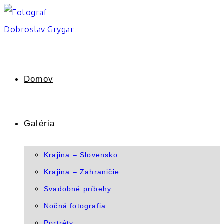
Skip
to
content
Domov
Galéria
Krajina – Slovensko
Krajina – Zahraničie
Svadobné príbehy
Nočná fotografia
Portréty