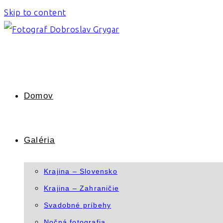
Skip to content
Domov
Galéria
Krajina – Slovensko
Krajina – Zahraničie
Svadobné príbehy
Nočná fotografia