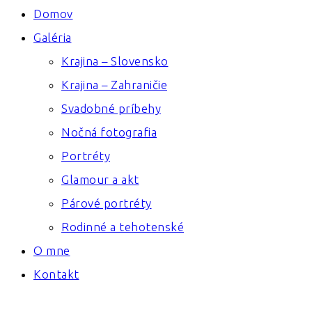
Domov
Galéria
Krajina – Slovensko
Krajina – Zahraničie
Svadobné príbehy
Nočná fotografia
Portréty
Glamour a akt
Párové portréty
Rodinné a tehotenské
O mne
Kontakt