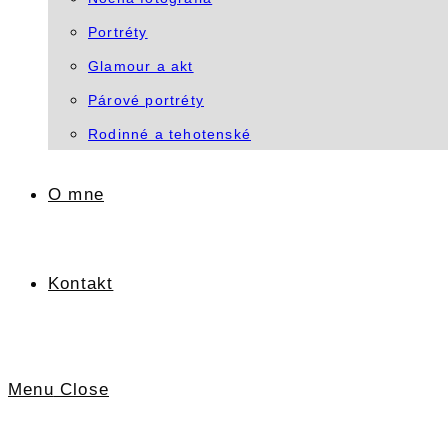
Portréty
Glamour a akt
Párové portréty
Rodinné a tehotenské
O mne
Kontakt
Menu
Close